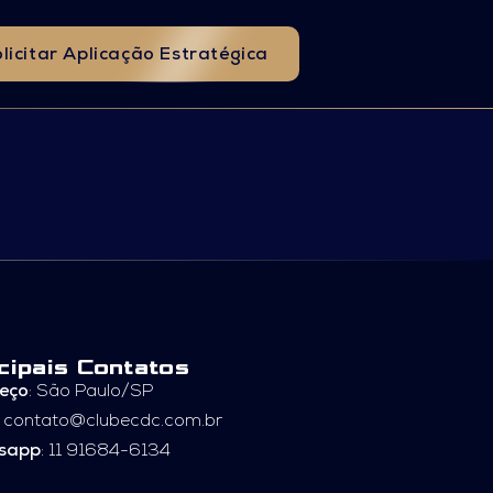
licitar Aplicação Estratégica
cipais Contatos
eço
: São Paulo/SP
:
contato@clubecdc.com.br
sapp
: 11 91684-6134