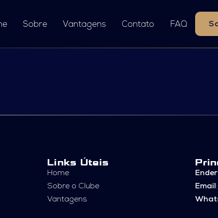
me
Sobre
Vantagens
Contato
FAQ
So
tegorized
t. Edit or delete it, then start writing!
Links Úteis
Prin
Home
Ender
Sobre o Clube
Email
Vantagens
What